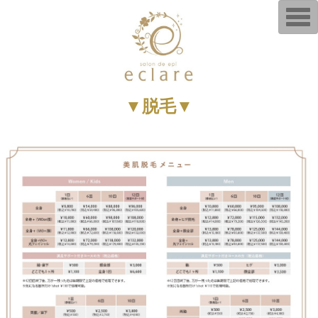
T
o
g
g
l
e
n
a
v
▼脱毛▼
i
g
a
t
i
o
n