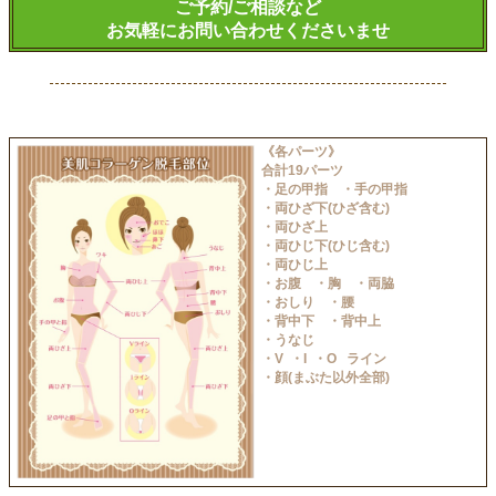
ご予約/ご相談など
お気軽にお問い合わせくださいませ
《各パーツ》
合計19パーツ
・足の甲指 ・手の甲指
・両ひざ下(ひざ含む)
・両ひざ上
・両ひじ下(ひじ含む)
・両ひじ上
・お腹 ・胸 ・両脇
・おしり ・腰
・背中下 ・背中上
・うなじ
・V ・I ・O ライン
・顔(まぶた以外全部)